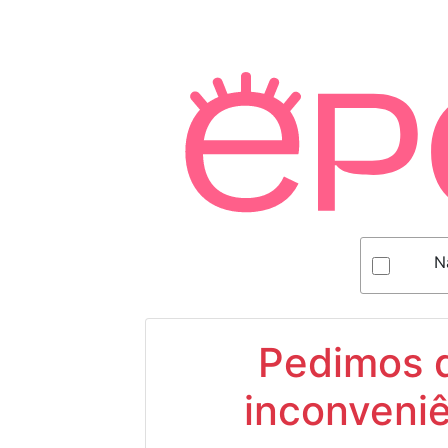
N
Pedimos d
inconveniê