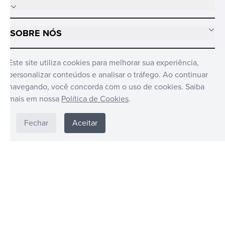
SOBRE NÓS
MÍDIAS SOCIAIS
Este site utiliza cookies para melhorar sua experiência,
personalizar conteúdos e analisar o tráfego. Ao continuar
navegando, você concorda com o uso de cookies. Saiba
mais em nossa
Política de Cookies
.
Fechar
Aceitar
FUNKO © BRASIL DISTRIBUIDO POR CANDIDE © 2024. TODOS OS
DIREITOS RESERVADOS CANDIDE INDUSTRIA E COMERCIO LIMITADA -
CNPJ: 62.434.436/0017-03