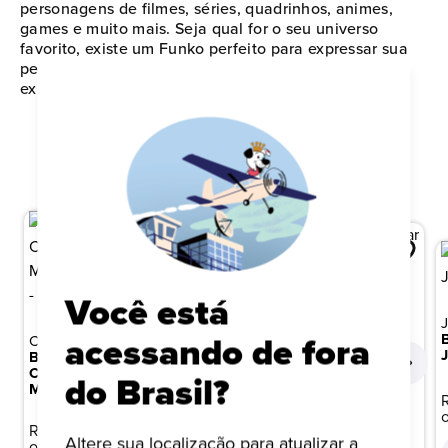
personagens de filmes, séries, quadrinhos, animes,
games e muito mais. Seja qual for o seu universo
favorito, existe um Funko perfeito para expressar sua
personalidade e paixão pela cultura pop. Comece ou
expanda sua coleção agora mesmo!
QUEM VIU ISTO, TAMBÉM VIU
Você está
STAR WARS
acessando de fora
CARTOON NETWORK
BONECO FUNKO POP!
BONECO FUNKO POP!
STAR WARS EPISÓDIO IV -
CARTOON NETWORK - AS
CHEWBACCA
do Brasil?
MENINAS
SUPERPODEROSAS -
R$ 149,99
DOCINHO
R$ 149,99
ou 10x de R$ 15,00
Altere sua localização para atualizar a
ou 10x de R$ 15,00