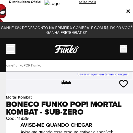
Distribuidora Oficial
saiba mais
GANHE 10% DE DESCONTO NA PRIMEIRA COMPRA! E COM R$ 199,99 VOCÊ
GANHA FRETE GRÁTIS!*
0
Funko
POP Funko
Baixar imagem em tamanho original
Mortal Kombat
BONECO FUNKO POP! MORTAL
KOMBAT - SUB-ZERO
Cod
:
11839
AVISE-ME QUANDO CHEGAR
Avise-me quando esse produto estiver disponível: