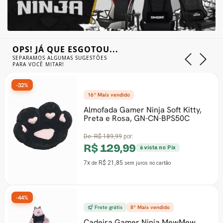
OPS! JÁ QUE ESGOTOU...
SEPARAMOS ALGUMAS SUGESTÕES
PARA VOCÊ MITAR!
-40%
16º Mais vendido
Almofada Gamer Ninja Soft Kitty,
Preta e Rosa, GN-CN-BPS50C
De:
R$ 189,99
por:
R$ 129,99
à vista no Pix
7x
R$ 21,85
de
sem juros
no cartão
-28%
Frete grátis
8º Mais vendido
Cadeira Gamer Ninja MewMew