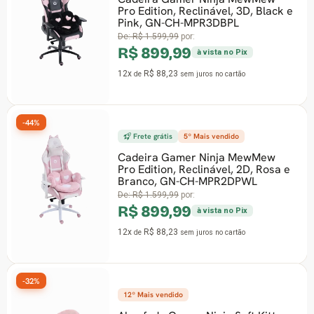
Pro Edition, Reclinável, 3D, Black e
Pink, GN-CH-MPR3DBPL
De:
R$ 1.599,99
por:
R$ 899,99
à vista no Pix
12x
R$ 88,23
de
sem juros
no cartão
Frete grátis
5º Mais vendido
-37%
Cadeira Gamer Ninja MewMew
Pro Edition, Reclinável, 2D, Rosa e
Branco, GN-CH-MPR2DPWL
De:
R$ 1.599,99
por:
R$ 899,99
à vista no Pix
12x
R$ 88,23
de
sem juros
no cartão
12º Mais vendido