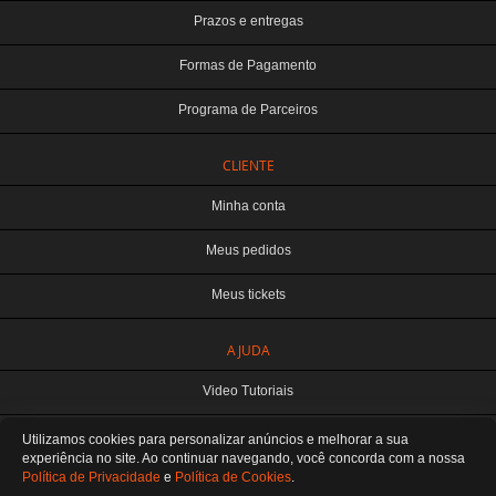
Prazos e entregas
Formas de Pagamento
Programa de Parceiros
CLIENTE
Minha conta
Meus pedidos
Meus tickets
TERABYTE ATACADO E VAREJO DE PRODUTOS DE INFORMATICA LTDA
AJUDA
CNPJ: 07.993.973/0001-18 | Curitiba-PR
Este site é protegido por reCAPTCHA e a
Política de Privacidade
e os
Termos de
Video Tutoriais
Serviço
do Google se aplicam.
ATENDIMENTO
Manuseio do Produto
Utilizamos cookies para personalizar anúncios e melhorar a sua
De segunda a sexta das 8:30 às 12H / 13H às 18H
SOMOS E-COMMERCE - NÃO TEMOS ATENDIMENTO LOCAL
experiência no site. Ao continuar navegando, você concorda
com a nossa
Política de Privacidade
e
Política de Cookies
.
Fale Conosco
Preferências de cookies