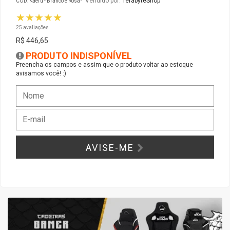
Vendido por:
TerabyteShop
CÓD: Kaeru - Branco e Rosa
★★★★★
Gabinete Liketec
Fonte Thermaltake
25 avaliações
R$ 446,65
Ver Todos
Fontes Diversas
PRODUTO INDISPONÍVEL
Preencha os campos e assim que o produto voltar ao estoque
avisamos você! :)
Ver Todos
AVISE-ME