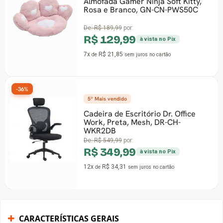
Almofada Gamer Ninja Soft Kitty,
-20%
Rosa e Branco, GN-CN-PWS50C
De:
R$ 189,99
por:
R$ 129,99
à vista no Pix
7x
R$ 21,85
de
sem juros
no cartão
5º Mais vendido
Cadeira de Escritório Dr. Office
Work, Preta, Mesh, DR-CH-
-44%
WKR2DB
De:
R$ 549,99
por:
R$ 349,99
à vista no Pix
12x
R$ 34,31
de
sem juros
no cartão
CARACTERÍSTICAS GERAIS