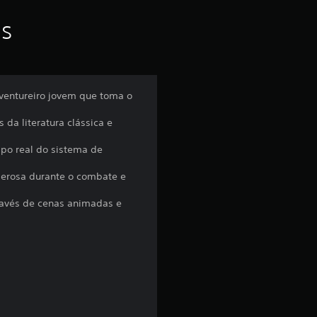
f
as
o
i
 aventureiro jovem que toma o
d
a literatura clássica e
e
empo real do sistema de
4
derosa durante o combate e
.
avés de cenas animadas e
4
e
s