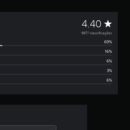
D
4.40
e
9877 classificações
69%
5
16%
e
6%
s
3%
6%
t
r
e
l