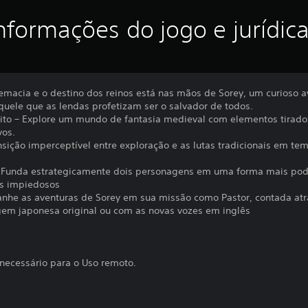
nformações do jogo e jurídic
remacia e o destino dos reinos está nas mãos de Sorey, um curioso
aquele que as lendas profetizam ser o salvador de todos.
to – Explore um mundo de fantasia medieval com elementos tirados d
vos.
nsição imperceptível entre exploração e as lutas tradicionais em t
 – Funda estrategicamente dois personagens em uma forma mais po
gos impiedosos
nhe as aventuras de Sorey em sua missão como Pastor, contada atr
em japonesa original ou com as novas vozes em inglês
 necessário para o Uso remoto.