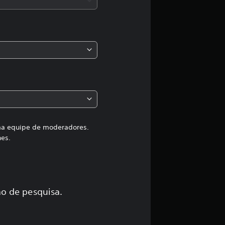
a
s
,
a
c
l
a
uma equipe de moderadores.
hes.
s
s
i
o de pesquisa.
f