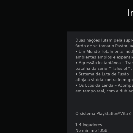
I
Duas nações lutam pela sup
fardo de se tornar o Pastor, 
• Um Mundo Totalmente Inédi
ambientes amplos e expansi
• Agressão Instantânea – Tra
batalha da série “”Tales of””.
• Sistema de Luta de Fusão
atinja a vitória contra inimi
• Os Ecos da Lenda – Acompa
em tempo real, com a dublag
O sistema PlayStation®Vita é
1-4 Jogadores
No mínimo 13GB