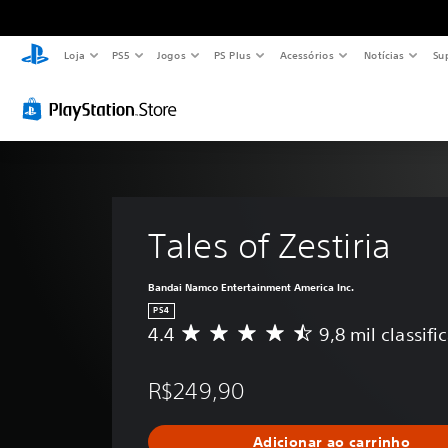
Loja
PS5
Jogos
PS Plus
Acessórios
Notícias
Su
Tales of Zestiria
Bandai Namco Entertainment America Inc.
PS4
4.4
9,8 mil classifi
D
e
5
R$249,90
e
s
t
Adicionar ao carrinho