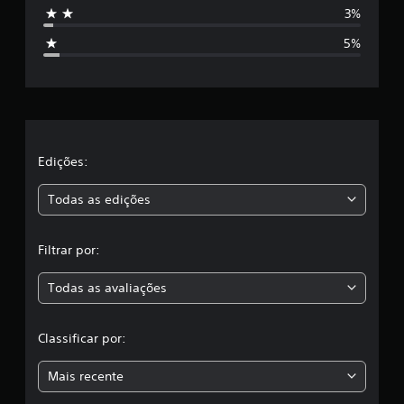
s
3%
t
5%
r
e
l
a
Edições:
s
Todas as edições
,
Filtrar por:
a
Todas as avaliações
c
l
Classificar por:
a
Mais recente
s