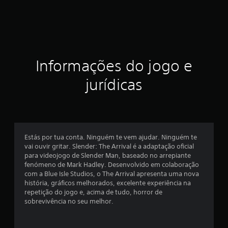
s
t
r
Informações do jogo e
e
jurídicas
l
a
s
Estás por tua conta. Ninguém te vem ajudar. Ninguém te
e
vai ouvir gritar. Slender: The Arrival é a adaptação oficial
para videojogo de Slender Man, baseado no arrepiante
m
fenómeno de Mark Hadley. Desenvolvido em colaboração
com a Blue Isle Studios, o The Arrival apresenta uma nova
u
história, gráficos melhorados, excelente experiência na
repetição do jogo e, acima de tudo, horror de
m
sobrevivência no seu melhor.
t