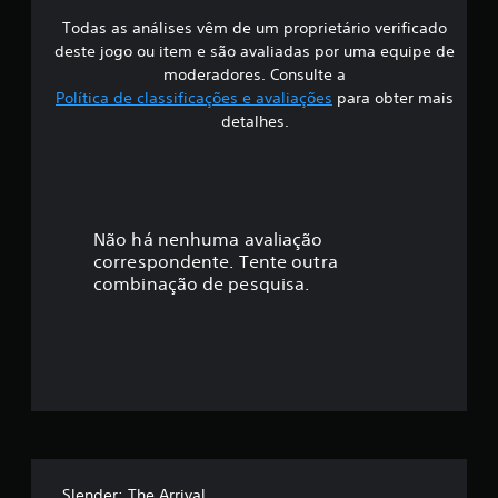
Todas as análises vêm de um proprietário verificado
s
deste jogo ou item e são avaliadas por uma equipe de
i
moderadores. Consulte a
Política de classificações e avaliações
para obter mais
f
detalhes.
i
c
a
Não há nenhuma avaliação
correspondente. Tente outra
ç
combinação de pesquisa.
ã
o
m
é
d
Slender: The Arrival