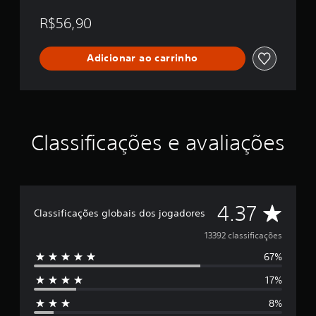
l
R$56,90
Adicionar ao carrinho
Classificações e avaliações
D
4.37
Classificações globais dos jogadores
e
13392 classificações
67%
5
17%
e
8%