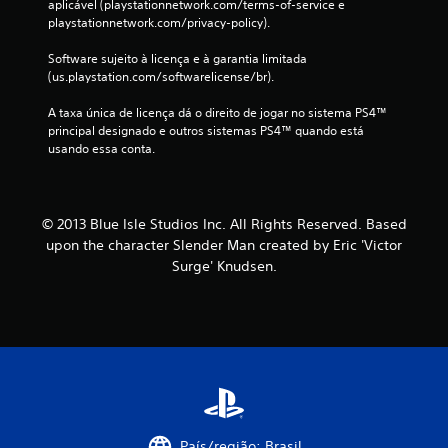
aplicável (playstationnetwork.com/terms-of-service e 
l
playstationnetwork.com/privacy-policy).
a
Software sujeito à licença e à garantia limitada 
(us.playstation.com/softwarelicense/br).
s
A taxa única de licença dá o direito de jogar no sistema PS4™ 
s
principal designado e outros sistemas PS4™ quando está 
usando essa conta.
i
f
© 2013 Blue Isle Studios Inc. All Rights Reserved. Based
i
upon the character Slender Man created by Eric 'Victor
Surge' Knudsen.
c
a
ç
õ
e
País/região: Brasil