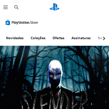
P
e
s
q
u
i
s
a
r
Novidades
Coleções
Ofertas
Assinaturas
Naveg