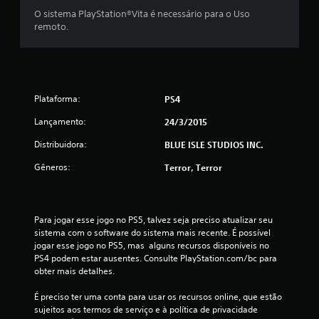
o
O sistema PlayStation®Vita é necessário para o Uso
remoto.
t
a
l
Plataforma:
PS4
d
Lançamento:
24/3/2015
e
Distribuidora:
BLUE ISLE STUDIOS INC.
Gêneros:
1
Terror, Terror
3
Para jogar esse jogo no PS5, talvez seja preciso atualizar seu 
3
sistema com o software do sistema mais recente. É possível 
jogar esse jogo no PS5, mas  alguns recursos disponíveis no 
9
PS4 podem estar ausentes. Consulte PlayStation.com/bc para 
obter mais detalhes.
2
É preciso ter uma conta para usar os recursos online, que estão 
c
sujeitos aos termos de serviço e à política de privacidade 