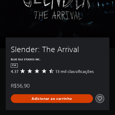
Slender: The Arrival
BLUE ISLE STUDIOS INC.
PS4
4.37
13 mil classificações
D
e
5
R$56,90
e
s
t
Adicionar ao carrinho
r
e
l
a