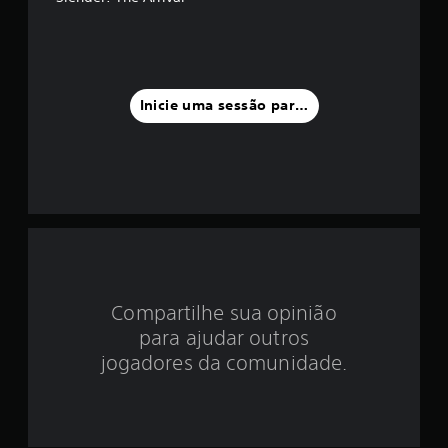
i
a
f
Inicie uma sessão para classificar
o
i
d
e
4
Compartilhe sua opinião
.
para ajudar outros
3
jogadores da comunidade.
7
e