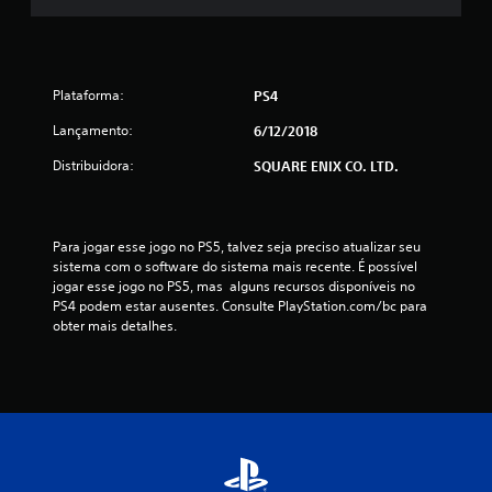
c
l
Plataforma:
PS4
a
Lançamento:
6/12/2018
s
Distribuidora:
SQUARE ENIX CO. LTD.
s
i
Para jogar esse jogo no PS5, talvez seja preciso atualizar seu 
sistema com o software do sistema mais recente. É possível 
f
jogar esse jogo no PS5, mas  alguns recursos disponíveis no 
PS4 podem estar ausentes. Consulte PlayStation.com/bc para 
i
obter mais detalhes.
c
a
ç
õ