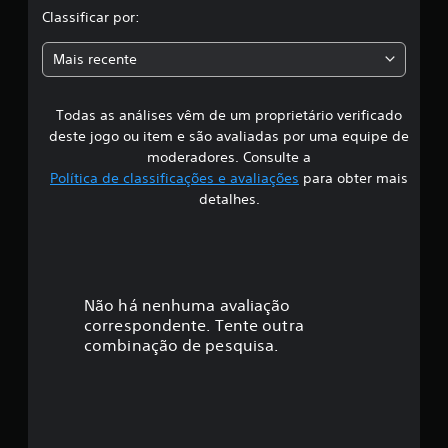
l
Classificar por:
s
s
a
i
Mais recente
f
s
i
c
Todas as análises vêm de um proprietário verificado
s
a
deste jogo ou item e são avaliadas por uma equipe de
ç
i
moderadores. Consulte a
õ
Política de classificações e avaliações
para obter mais
e
f
s
detalhes.
i
c
a
Não há nenhuma avaliação
correspondente. Tente outra
ç
combinação de pesquisa.
ã
o