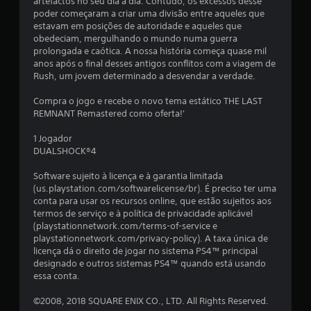
u
artefactos no seu dia a dia. Contudo, os excessos desse
poder começaram a criar uma divisão entre aqueles que
m
estavam em posições de autoridade e aqueles que
obedeciam, mergulhando o mundo numa guerra
t
prolongada e caótica. A nossa história começa quase mil
anos após o final desses antigos conflitos com a viagem de
o
Rush, um jovem determinado a desvendar a verdade.
t
Compra o jogo e recebe o novo tema estático THE LAST
REMNANT Remastered como oferta!'
a
1 Jogador
l
DUALSHOCK®4
d
Software sujeito à licença e à garantia limitada
(us.playstation.com/softwarelicense/br). É preciso ter uma
e
conta para usar os recursos online, que estão sujeitos aos
termos de serviço e à política de privacidade aplicável
2
(playstationnetwork.com/terms-of-service e
playstationnetwork.com/privacy-policy). A taxa única de
licença dá o direito de jogar no sistema PS4™ principal
7
designado e outros sistemas PS4™ quando está usando
essa conta.
7
©2008, 2018 SQUARE ENIX CO., LTD. All Rights Reserved.
1