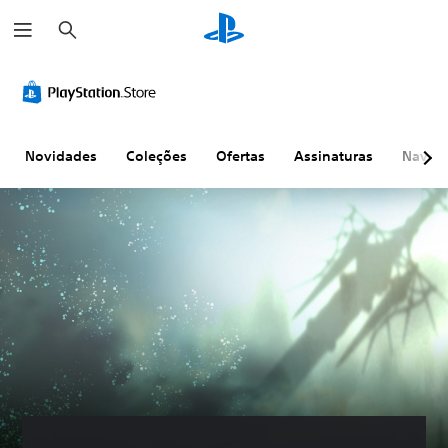
P
e
s
q
u
i
s
a
r
Novidades
Coleções
Ofertas
Assinaturas
Naveg