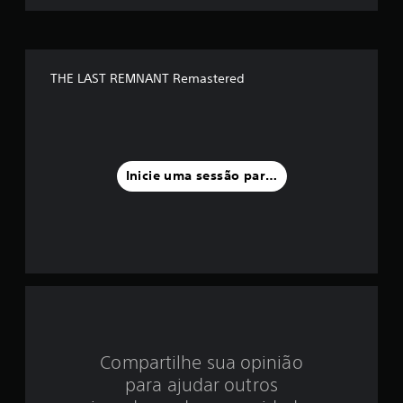
m
é
d
THE LAST REMNANT Remastered
i
a
f
Inicie uma sessão para classificar
o
i
d
e
4
Compartilhe sua opinião
.
para ajudar outros