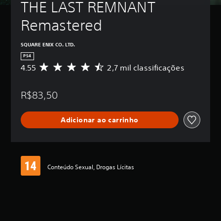
THE LAST REMNANT 
Remastered
SQUARE ENIX CO. LTD.
PS4
4.55
2,7 mil classificações
D
e
5
R$83,50
e
s
t
Adicionar ao carrinho
r
e
l
a
s
,
Conteúdo Sexual, Drogas Lícitas
a
c
l
a
s
s