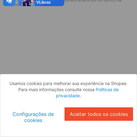
* Esses idiomas serão traduzidos automaticamente por um serviço de
Desculpe, algo deu errado. Faça login
terceiros.
e tente novamente, ou volte para a
página inicial.
Entrar
Voltar à Página Inicial
Usamos cookies para melhorar sua experiência na Shopee.
Para mais informações consulte nossa
Políticas de
privacidade
.
Configurações de
Aceitar todos os cookies
cookies
Ok
ID: 985314e9d7e-49c7-497b-87b9-50ca4cb30a72