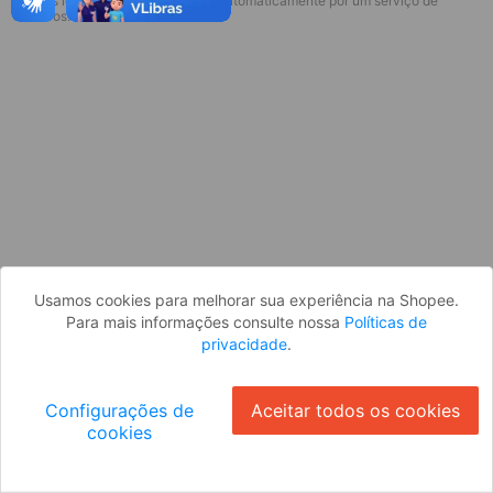
* Esses idiomas serão traduzidos automaticamente por um serviço de
Desculpe, algo deu errado. Faça login
terceiros.
e tente novamente, ou volte para a
página inicial.
Entrar
Voltar à Página Inicial
Usamos cookies para melhorar sua experiência na Shopee.
Para mais informações consulte nossa
Políticas de
privacidade
.
Configurações de
Aceitar todos os cookies
cookies
Ok
ID: 4827cf77bfc-ab39-4b03-97e2-50ddd3fcac5b