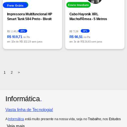
Envio Imediato
Envio Imediato
Frete Grátis
Impressora Multifuncional HP
Cabo Hayonik XRL
Smart Tank 584 Preto - Bivolt
Macho/Fêmea - 5 Metros
20%
10%
R$ 1.149,00
R$ 73,90
R$ 919,71
R$ 66,51
no Pix
no Pix
em
10x
de
R$ 102,19 sem juros
em
3x
de
R$ 24,63 sem juros
1
2
>
Informática
.
Vasta linha de Tecnologia!
A
Informática
está muito presente na nossa vida, seja no
Trabalho
, nos
Estudos
ou no
Lazer
. Não dá mais pra viver sem um computador pessoal, né?! Mesmo
Veja mais