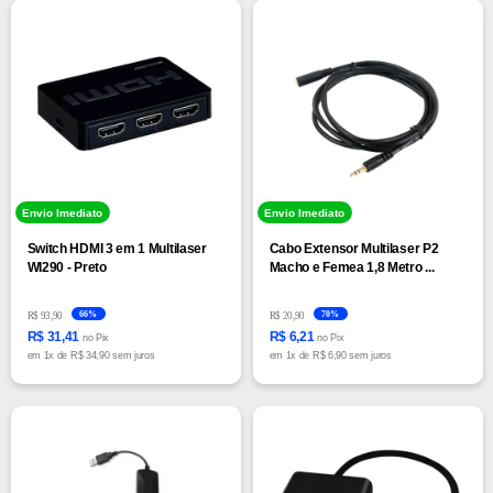
Envio Imediato
Envio Imediato
Switch HDMI 3 em 1 Multilaser
Cabo Extensor Multilaser P2
WI290 - Preto
Macho e Femea 1,8 Metro ...
66%
70%
R$ 93,90
R$ 20,90
R$ 31,41
R$ 6,21
no Pix
no Pix
em
1x
de
R$ 34,90 sem juros
em
1x
de
R$ 6,90 sem juros