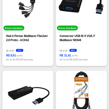
Envio Imediato
Envio Imediato
Hub 4 Portas Multilaser Flexível
Conversor USB M X VGA F
2.0 Preto - AC042
Multilaser WI348
75%
66%
R$ 36,90
R$ 94,90
R$ 8,91
R$ 31,41
no Pix
no Pix
em
1x
de
R$ 9,90 sem juros
em
1x
de
R$ 34,90 sem juros