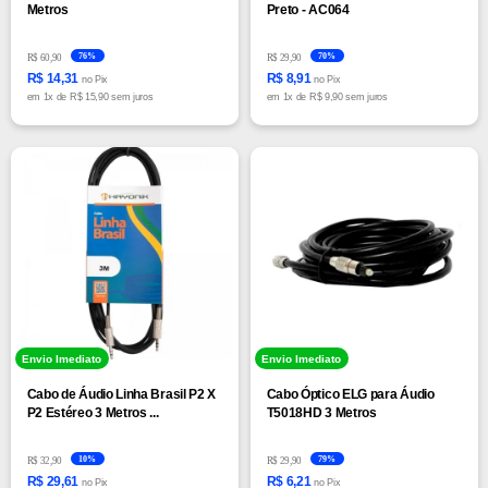
Metros
Preto - AC064
76%
70%
R$ 60,90
R$ 29,90
R$ 14,31
R$ 8,91
no Pix
no Pix
em
1x
de
R$ 15,90 sem juros
em
1x
de
R$ 9,90 sem juros
Envio Imediato
Envio Imediato
Cabo de Áudio Linha Brasil P2 X
Cabo Óptico ELG para Áudio
P2 Estéreo 3 Metros ...
T5018HD 3 Metros
10%
79%
R$ 32,90
R$ 29,90
R$ 29,61
R$ 6,21
no Pix
no Pix