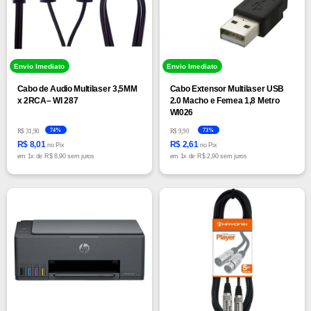
Envio Imediato
Envio Imediato
Cabo de Audio Multilaser 3,5MM
Cabo Extensor Multilaser USB
x 2RCA– WI 287
2.0 Macho e Femea 1,8 Metro
WI026
74%
73%
R$ 31,90
R$ 9,90
R$ 8,01
R$ 2,61
no Pix
no Pix
em
1x
de
R$ 8,90 sem juros
em
1x
de
R$ 2,90 sem juros