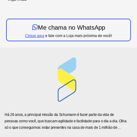
nesse mundo super conectado, em que temos praticamente tudo na palma da
mão, alguns artigos de
Informática
são indispensáveis.
Se você é adepto do
Home Office
, aqui dá pra montar seu
Escritório Completo
com
Notebook
,
Impressora
,
Pendrive
e o que mais te tornar produtivo.
Me chama no WhatsApp
Temos modelos modernos, com garantia de qualidade e ótimos preços.
Clique aqui
e fale com a Loja mais próxima de você!
Aproveita!
Há 26 anos, a principal missão da Schumann é fazer parte da vida de
pessoas como você, que buscam
agilidade e facilidade
para o dia a dia. Olha
só o que conseguimos: estar presentes na casa de mais de 1 milhão de
brasileiros, realizando seus sonhos de ter um lar do jeitinho que sempre