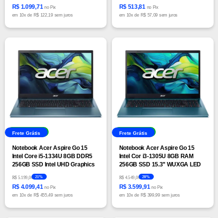
R$ 1.099,71
R$ 513,81
no Pix
no Pix
em
10x
de
R$ 122,19 sem juros
em
10x
de
R$ 57,09 sem juros
Envio Imediato
Envio Imediato
Frete Grátis
Frete Grátis
Notebook Acer Aspire Go 15
Notebook Acer Aspire Go 15
Intel Core i5-1334U 8GB DDR5
Intel Cor i3-1305U 8GB RAM
256GB SSD Intel UHD Graphics
256GB SSD 15.3” WUXGA LED
15,6” Full HD+ LED Windows 11 -
Windows 11 – Azul Escuro
21%
20%
R$ 5.199,00
R$ 4.549,00
Azul
R$ 4.099,41
R$ 3.599,91
no Pix
no Pix
em
10x
de
R$ 455,49 sem juros
em
10x
de
R$ 399,99 sem juros