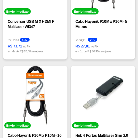
Envio Imediato
Envio Imediato
Conversor USB M X HDMI F
Cabo Hayonik P10M x P10M - 5
Multilaser WI347
Metros
61%
24%
R$ 189,00
R$ 36,90
R$ 73,71
R$ 27,81
no Pix
no Pix
em
4x
de
R$ 20,48 sem juros
em
1x
de
R$ 30,90 sem juros
Envio Imediato
Envio Imediato
Cabo Hayonik P10M x P10M - 10
Hub 4 Portas Multilaser Slim 2.0