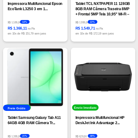
Impressora Multifuncional Epson
Tablet TCL NXTPAPER 11 128GB
EcoTank L3250 3 em 1...
8GB RAM Câmera Traseira 8MP
+ Frontal 5MP Tela 10,95” Wi-Fi –
Cinza Estelar
14%
22%
R$ 1.599,00
R$ 1.999,00
R$ 1.366,11
R$ 1.549,71
no Pix
no Pix
em
10x
de
R$ 151,79 sem juros
em
10x
de
R$ 172,19 sem juros
Envio Imediato
Envio Imediato
Frete Grátis
Tablet Samsung Galaxy Tab A11
Impressora Multifuncional HP
64GB 4GB RAM Câmera Tr...
DeskJet Ink Advantage 2...
21%
18%
R$ 1.399,00
R$ 629,00