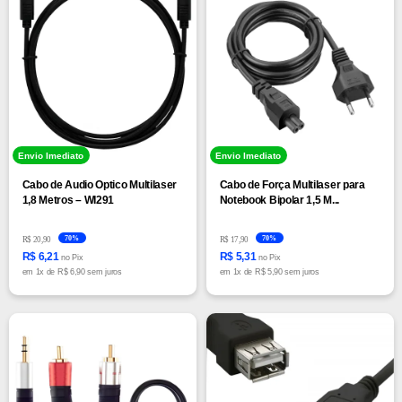
Envio Imediato
Envio Imediato
Cabo de Audio Optico Multilaser
Cabo de Força Multilaser para
1,8 Metros – WI291
Notebook Bipolar 1,5 M...
70%
70%
R$ 20,90
R$ 17,90
R$ 6,21
R$ 5,31
no Pix
no Pix
em
1x
de
R$ 6,90 sem juros
em
1x
de
R$ 5,90 sem juros