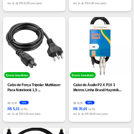
em
1x
de
R$ 32,90 sem juros
em
1x
de
R$ 6,90 sem juros
Envio Imediato
Envio Imediato
Cabo de Força Tripolar Multilaser
Cabo de Áudio P2 X P10 3
Para Notebook 1,5 ...
Metros Linha Brasil Hayonik...
71%
10%
R$ 18,90
R$ 38,90
R$ 5,31
R$ 35,01
no Pix
no Pix
em
1x
de
R$ 5,90 sem juros
em
1x
de
R$ 38,90 sem juros